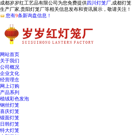
成都岁岁红工艺品有限公司为您免费提供
四川灯笼厂
,成都灯笼
生产厂家,贵阳灯笼厂等相关信息发布和资讯展示，敬请关注！
您有
9
条新询盘信息！
网站首页
关于我们
公司概况
企业文化
经营理念
网上订购
产品系列
植绒彩色发泡
钢丝灯笼
喜庆灯笼
锻面灯笼
日韩灯笼
特大灯笼