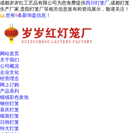
成都岁岁红工艺品有限公司为您免费提供
四川灯笼厂
,成都灯笼
生产厂家,贵阳灯笼厂等相关信息发布和资讯展示，敬请关注！
您有
9
条新询盘信息！
网站首页
关于我们
公司概况
企业文化
经营理念
网上订购
产品系列
植绒彩色发泡
钢丝灯笼
喜庆灯笼
锻面灯笼
日韩灯笼
特大灯笼