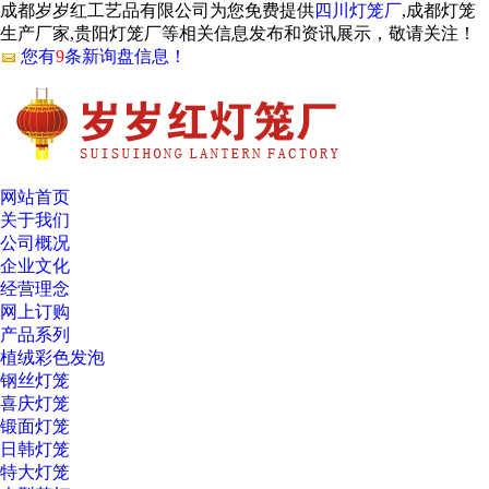
成都岁岁红工艺品有限公司为您免费提供
四川灯笼厂
,成都灯笼
生产厂家,贵阳灯笼厂等相关信息发布和资讯展示，敬请关注！
您有
9
条新询盘信息！
网站首页
关于我们
公司概况
企业文化
经营理念
网上订购
产品系列
植绒彩色发泡
钢丝灯笼
喜庆灯笼
锻面灯笼
日韩灯笼
特大灯笼