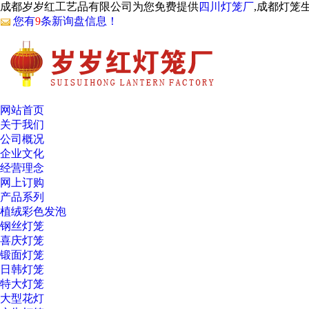
成都岁岁红工艺品有限公司为您免费提供
四川灯笼厂
,成都灯笼
您有
9
条新询盘信息！
网站首页
关于我们
公司概况
企业文化
经营理念
网上订购
产品系列
植绒彩色发泡
钢丝灯笼
喜庆灯笼
锻面灯笼
日韩灯笼
特大灯笼
大型花灯