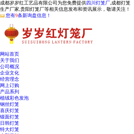
成都岁岁红工艺品有限公司为您免费提供
四川灯笼厂
,成都灯笼
生产厂家,贵阳灯笼厂等相关信息发布和资讯展示，敬请关注！
您有
9
条新询盘信息！
网站首页
关于我们
公司概况
企业文化
经营理念
网上订购
产品系列
植绒彩色发泡
钢丝灯笼
喜庆灯笼
锻面灯笼
日韩灯笼
特大灯笼