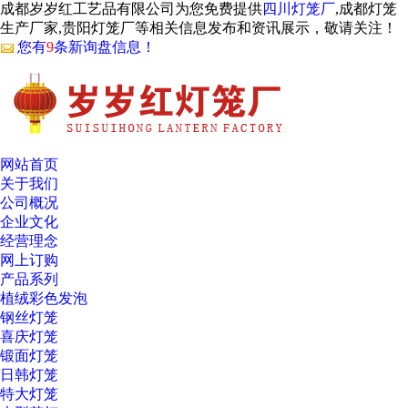
成都岁岁红工艺品有限公司为您免费提供
四川灯笼厂
,成都灯笼
生产厂家,贵阳灯笼厂等相关信息发布和资讯展示，敬请关注！
您有
9
条新询盘信息！
网站首页
关于我们
公司概况
企业文化
经营理念
网上订购
产品系列
植绒彩色发泡
钢丝灯笼
喜庆灯笼
锻面灯笼
日韩灯笼
特大灯笼